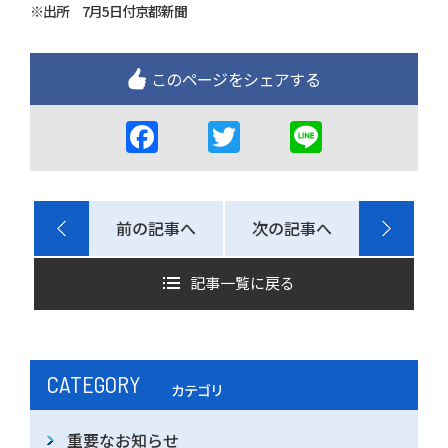
※出所 7月5日付京都新聞
このページをシェアする
F
T
Li
a
w
n
c
itt
e
e
er
前の記事へ
次の記事へ
b
記事一覧に戻る
o
o
k
CATEGORY
カテゴリ
重要なお知らせ